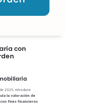
iaria con
Orden
mobiliaria
 de 2025, introduce
la la valoración de
con fines financieros
.