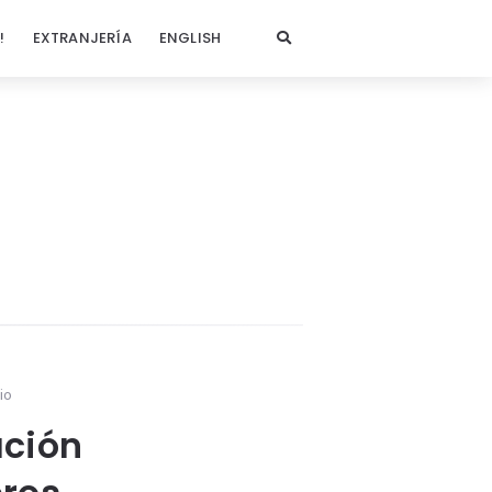
!
EXTRANJERÍA
ENGLISH
io
ación