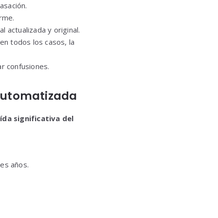
tasación.
orme.
 actualizada y original.
 en todos los casos, la
ar confusiones.
 automatizada
ída significativa del
res años.