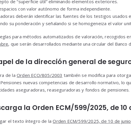
epto de “superficie útil” eliminando elementos exteriores.
espacios con valor autónomo de forma independiente.
adoras deberán identificar las fuentes de los testigos usados 
ndo su ponderación y señalando si se homogeneiza el valor unitar
reglas para métodos automatizados de valoración, recogidos e
mbre
, que serán desarrollados mediante una circular del Banco 
apel de la dirección general de segur
era de la
Orden ECO/805/2003
también se modifica para otorgar
Pensiones nuevas competencias de desarrollo normativo, lo qu
ntidades aseguradoras, reaseguradoras y fondos de pensiones.
carga la Orden ECM/599/2025, de 10 d
gar el texto íntegro de la
Orden ECM/599/2025, de 10 de junio