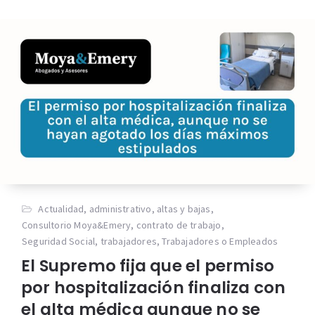
Actualidad
,
administrativo
,
altas y bajas
,
Consultorio Moya&Emery
,
contrato de trabajo
,
Seguridad Social
,
trabajadores
,
Trabajadores o Empleados
El Supremo fija que el permiso
por hospitalización finaliza con
el alta médica aunque no se