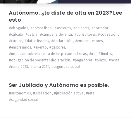
Autónomo, ¿te diste de alta en 2023? Lee
esto
abogados
,
asesor fiscal
,
asesores
,
baleares
,
borrador
,
cálculo
,
calvià
,
campaña de renta
,
consultores
,
cotización
,
cuotas
,
datos fiscales
,
declaración
,
emprendedores
,
empresarios
,
exento
,
gestores
,
impuesto sobre la renta de las personas físicas
,
irpf
,
límites
,
obligación de presentar declaración
,
pagadores
,
plazo
,
renta
,
renta 2023
,
renta 2024
,
seguridad social
Ser Jubilado y Autónomo es posible.
autónomos
,
jubilacion
,
jubilación activa
,
reta
,
seguridad social