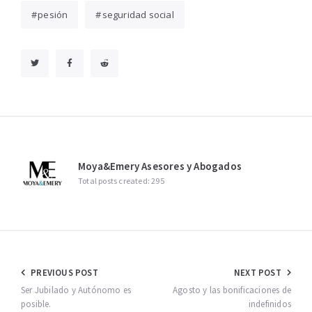
pesión
seguridad social
Moya&Emery Asesores y Abogados
Total posts created: 295
Navegación
PREVIOUS POST
NEXT POST
de
Ser Jubilado y Autónomo es
Agosto y las bonificaciones de
posible.
indefinidos