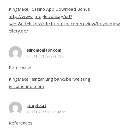
KingMaker Casino App Download Bonus
http://www.google.com.ag/url?
sa=t&url=https://de.trustpilot.com/review/beyondjew
ellery.de/
euromonitor.com
julio 11, 2026 a las 2:55 pm
References:
KingMaker einzahlung banküberweisung
euromonitor.com
google.at
julio 11, 2026 a las 4:12 pm
References: