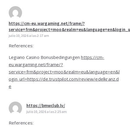
https://cm-eu.wargaming.net/frame/?
service=frm&project=moo&realm=eu&language=en&login_url
julio 10, 2026 a las 2:17 am
References:
Legiano Casino Bonusbedingungen
https://cm-
eu.wargaming.net/frame/?
service=frm&project=moo&realm=eu&language=en&l
ogin_url=https://de.trustpilot.com/review/edelkranz.d
e
https://bmwclub.lv/
julio 10, 2026 a las 2:25 am
References: