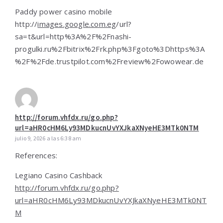
Paddy power casino mobile
http://
images.google.com.eg
/url?
sa=t&url=http%3A%2F%2Fnashi-
progulki.ru%2Fbitrix%2Frk.php%3Fgoto%3Dhttps%3A
%2F%2Fde.trustpilot.com%2Freview%2Fowowear.de
http://forum.vhfdx.ru/go.php?
url=aHR0cHM6Ly93MDkucnUvYXJkaXNyeHE3MTk0NTM
julio 9, 2026 a las 6:38 am
References:
Legiano Casino Cashback
http://forum.vhfdx.ru/go.php?
url=aHR0cHM6Ly93MDkucnUvYXJkaXNyeHE3MTk0NT
M