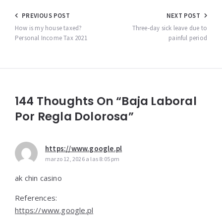
Navegación
PREVIOUS POST
NEXT POST
de
How is my house taxed?
Three-day sick leave due to
Personal Income Tax 2021
painful period
entradas
144 Thoughts On “Baja Laboral
Por Regla Dolorosa”
https://www.google.pl
marzo 12, 2026 a las 8:05 pm
ak chin casino
References:
https://www.google.pl