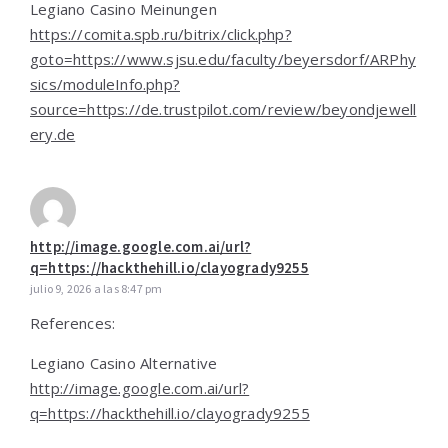
Legiano Casino Meinungen
https://comita.spb.ru/bitrix/click.php?
goto=https://www.sjsu.edu/faculty/beyersdorf/ARPhy
sics/moduleInfo.php?
source=https://de.trustpilot.com/review/beyondjewell
ery.de
http://image.google.com.ai/url?
q=https://hackthehill.io/clayogrady9255
julio 9, 2026 a las 8:47 pm
References:
Legiano Casino Alternative
http://image.google.com.ai/url?
q=https://hackthehill.io/clayogrady9255