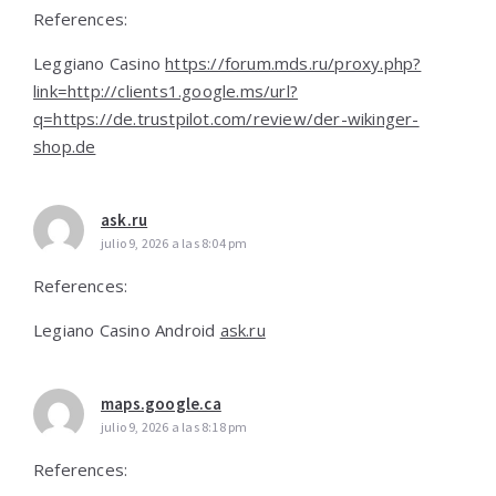
References:
Leggiano Casino
https://forum.mds.ru/proxy.php?
link=http://clients1.google.ms/url?
q=https://de.trustpilot.com/review/der-wikinger-
shop.de
ask.ru
julio 9, 2026 a las 8:04 pm
References:
Legiano Casino Android
ask.ru
maps.google.ca
julio 9, 2026 a las 8:18 pm
References: