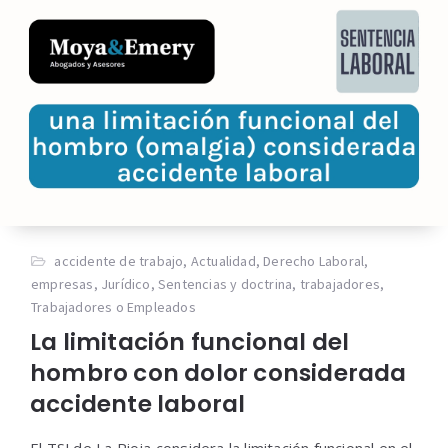
accidente de trabajo
,
Actualidad
,
Derecho Laboral
,
empresas
,
Jurídico
,
Sentencias y doctrina
,
trabajadores
,
Trabajadores o Empleados
La limitación funcional del
hombro con dolor considerada
accidente laboral