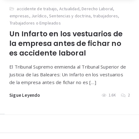
accidente de trabajo
,
Actualidad
,
Derecho Laboral
,
empresas
,
Jurídico
,
Sentencias y doctrina
,
trabajadores
,
Trabajadores o Empleados
Un Infarto en los vestuarios de
la empresa antes de fichar no
es accidente laboral
El Tribunal Supremo enmienda al Tribunal Superior de
Justicia de las Baleares: Un Infarto en los vestuarios
de la empresa antes de fichar no es […]
Sigue Leyendo
1.6K
2
Widgets