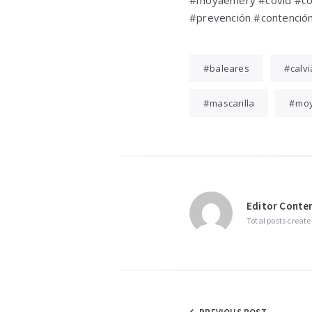
#moyaemery #covid #coro
#prevención #contención
baleares
calvi
mascarilla
moy
Editor Conten
Total posts create