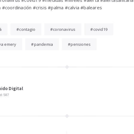
navirus #covid19 #medidas #niveles #alerta #alertasanitari
 #coordinación #crisis #palma #calvia #baleares
à
contagio
coronavirus
covid19
a emery
pandemia
pensiones
ido Digital
d: 587