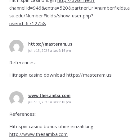
Hit’n’spin casino login
http://tiwar.net/?
channelId=946&extra=520&partnerUrl=numberfields.a
su.edu/NumberFields/show_user.php?
userid=6712758
https://masteram.us
julio 13, 2026 a las 9:16 pm
References:
Hitnspin casino download
https://masteram.us
www.thesamba.com
julio 13, 2026 a las 9:18 pm
References:
Hitnspin casino bonus ohne einzahlung
http://www.thesamba.com