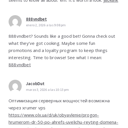
seems to know all about ‘em. It’s worth a look:
jilioklink
888vndbet
enero 2, 2026 a las 9:08 pm
888vndbet? Sounds like a good bet! Gonna check out
what they’ve got cooking. Maybe some fun
promotions and a loyalty program to keep things
interesting. Time to browse! See what I mean:
888vndbet
JacobDut
marzo 3, 2026 a las 10:13 pm
Оптимизация серверных мощностей возможна
через xrumer vps
https://www.olx.ua/d/uk/obyavlenie/progon-
hrumerom-dr-50-po-ahrefs-uvelichu-reyting-domena-