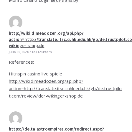
Monro Casino Login
lardi-trans.by
http://wiki.dimeadozen.org/api.php?
action=http://translate.itsc.cuhk.edu.hk/gb/de.trustpilot.c
wikinger-shop.de
julio 13, 2026 a las 12:49 am
References:
Hitnspin casino live spiele
http://wiki.dimeadozen.org/api.php?
action=http://translate.itsc.cuhk.edu.hk/gb/de.trustpilo
t.com/review/der-wikinger-shop.de
https://delta.astroempires.com/redirect.aspx?