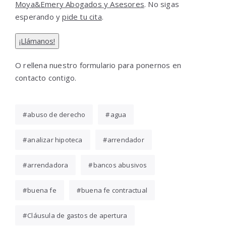
Moya&Emery Abogados y Asesores
. No sigas
esperando y
pide tu cita
.
¡Llámanos!
O rellena nuestro formulario para ponernos en
contacto contigo.
abuso de derecho
agua
analizar hipoteca
arrendador
arrendadora
bancos abusivos
buena fe
buena fe contractual
Cláusula de gastos de apertura