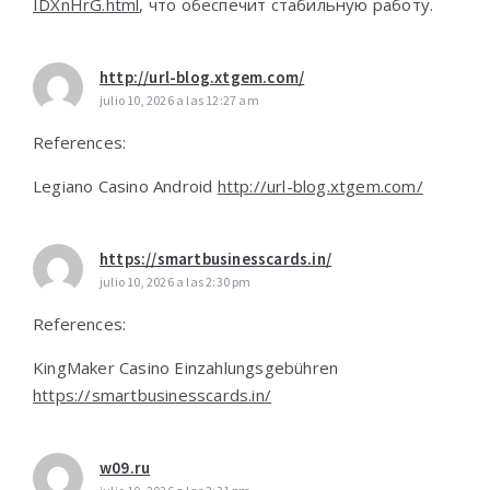
IDXnHrG.html
, что обеспечит стабильную работу.
http://url-blog.xtgem.com/
julio 10, 2026 a las 12:27 am
References:
Legiano Casino Android
http://url-blog.xtgem.com/
https://smartbusinesscards.in/
julio 10, 2026 a las 2:30 pm
References:
KingMaker Casino Einzahlungsgebühren
https://smartbusinesscards.in/
w09.ru