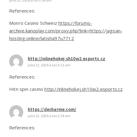
julio 13, 2026 a las 1:06 am
References:
Monro Casino Schweiz
https://forums-
archive.kanoplay.com/proxy.php?link=https://jagoan-
hosting.online/latisha97u7712
http://inlinehokej.sh10w2.esports.cz
julio 13, 2026 a las 3:21 am
References:
Hitn spin casino
http://inlinehokej.sh10w2.esports.cz
https://decharme.com/
julio 13, 2026 a las 3:34 am
References: