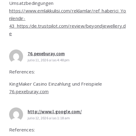
Umsatzbedingungen
https://www.emlakkulisi.com/reklamlar/ref_haberici_Yo
nlendir-
43_https:/de.trustpilot.com/review/beyondjewellery.d
e
76.pexeburay.com
julio 11, 2026 a las 4:48 pm
References:
KingMaker Casino Einzahlung und Freispiele
76.pexeburay.com
http://www.l.google.com/
julio 12, 2026 a las 1:18 am
References: