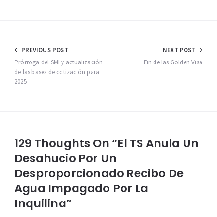
Navegación
PREVIOUS POST
NEXT POST
de
Prórroga del SMI y actualización
Fin de las Golden Visa
de las bases de cotización para
entradas
2025
129 Thoughts On “El TS Anula Un
Desahucio Por Un
Desproporcionado Recibo De
Agua Impagado Por La
Inquilina”