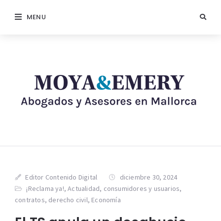
MENU
Editor Contenido Digital
diciembre 30, 2024
¡Reclama ya!
,
Actualidad
,
consumidores y usuarios
,
contratos
,
derecho civil
,
Economía