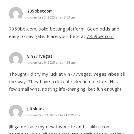
7359betcom
diciembre 3, 2025 a las 8:53 am
7359betcom, solid betting platform. Good odds and
easy to navigate. Place your bets at
7359betcom
.
vin777vegas
diciembre 9, 2025 a las 4:38 am
Thought I’d try my luck at
vin777vegas
. Vegas vibes all
the way! They have a decent selection of slots. Hit a
few small wins, nothing life-changing, but fun enough!
jilioklink
diciembre 28, 2025 a las 12:29 am
Jili games are my new favourite and Jilioklink.com