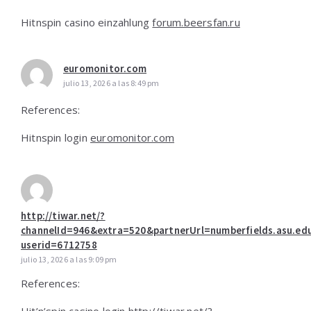
Hitnspin casino einzahlung
forum.beersfan.ru
euromonitor.com
julio 13, 2026 a las 8:49 pm
References:
Hitnspin login
euromonitor.com
http://tiwar.net/?
channelId=946&extra=520&partnerUrl=numberfields.asu.ed
userid=6712758
julio 13, 2026 a las 9:09 pm
References: