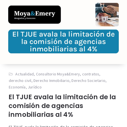
Actualidad
,
Consultorio Moya&Emery
,
contratos
,
derecho civil
,
Derecho Inmobiliario
,
Derecho Societario
,
Economía
,
Jurídico
El TJUE avala la limitación de la
comisión de agencias
inmobiliarias al 4%