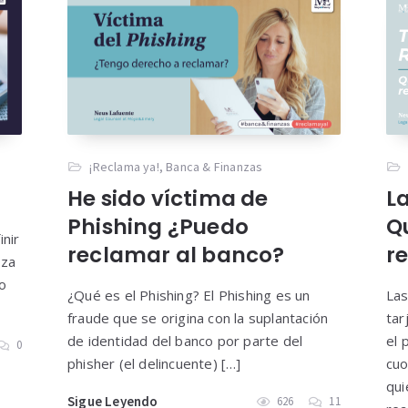
¡Reclama ya!
,
Banca & Finanzas
La
He sido víctima de
Q
Phishing ¿Puedo
inir
r
reclamar al banco?
iza
o
Las
¿Qué es el Phishing? El Phishing es un
tar
fraude que se origina con la suplantación
el 
de identidad del banco por parte del
0
cuo
phisher (el delincuente) […]
qui
Sigue Leyendo
626
11