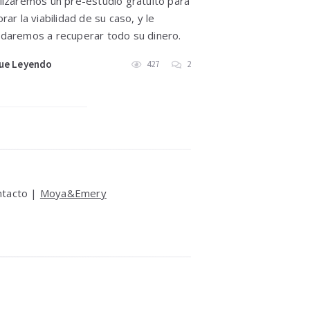
lizaremos un pre-estudio gratuito para
orar la viabilidad de su caso, y le
daremos a recuperar todo su dinero.
ue Leyendo
427
2
ntacto |
Moya&Emery