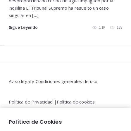
desproporcionado recibo de agua impagado por la
inquilina El Tribunal Supremo ha resuelto un caso
singular en […]
Sigue Leyendo
1.1K
133
Widgets
Aviso legal y Condiciones generales de uso
Política de Privacidad |
Política de cookies
Política de Cookies
Contacto |
Moya&Emery