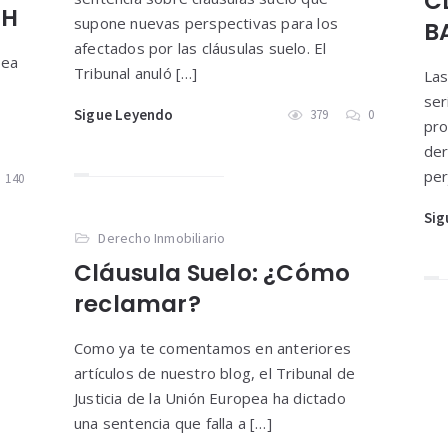
C
PH
supone nuevas perspectivas para los
B
afectados por las cláusulas suelo. El
pea
Tribunal anuló […]
Las
ser
Sigue Leyendo
379
0
pro
der
per
140
Sig
Derecho Inmobiliario
Cláusula Suelo: ¿Cómo
reclamar?
Como ya te comentamos en anteriores
artículos de nuestro blog, el Tribunal de
Justicia de la Unión Europea ha dictado
una sentencia que falla a […]