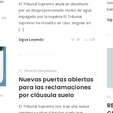
las
Int
El Tribunal Supremo anula un desahucio
ban
por un desproporcionado recibo de agua
impagado por la inquilina El Tribunal
184
Sig
Supremo ha resuelto un caso singular en
[…]
Sigue Leyendo
1K
129
Derecho Inmobiliario
Nuevas puertas abiertas
para las reclamaciones
por cláusula suelo
as
,
R
El Tribunal Supremo nos trae una nueva
sentencia sobre cláusulas suelo que