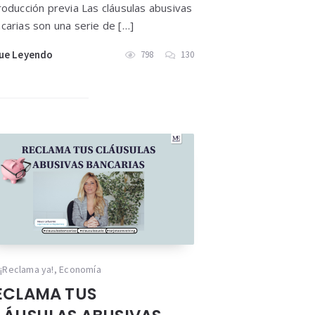
roducción previa Las cláusulas abusivas
carias son una serie de […]
ue Leyendo
798
130
¡Reclama ya!
,
Economía
ECLAMA TUS