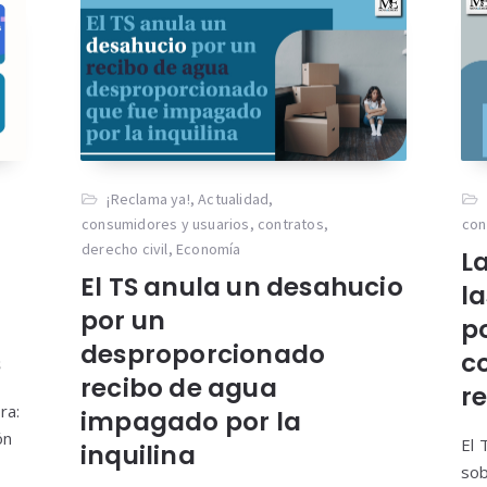
¡Reclama ya!
,
Actualidad
,
consumidores y usuarios
,
contratos
,
con
derecho civil
,
Economía
La
El TS anula un desahucio
l
por un
p
desproporcionado
s
c
recibo de agua
r
ra:
impagado por la
ón
El 
inquilina
sob