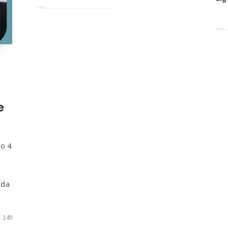
e
ro 4
ada
149