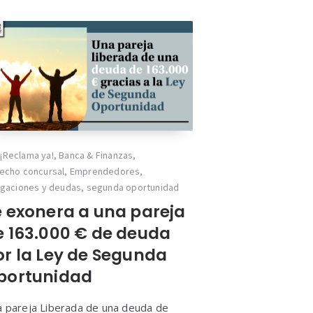
¡Reclama ya!
,
Banca & Finanzas
,
echo concursal
,
Emprendedores
,
igaciones y deudas
,
segunda oportunidad
e exonera a una pareja
e 163.000 € de deuda
or la Ley de Segunda
portunidad
 pareja Liberada de una deuda de