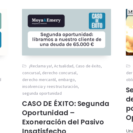
¡Reclama ya!
,
Actualidad
,
Caso de éxito
,
concursal
,
derecho concursal
,
der
d
derecho mercantil
,
embargo
,
obl
insolvencia y reestructuración
,
S
segunda oportunidad
d
CASO DE ÉXITO: Segunda
p
Oportunidad –
O
Exoneración del Pasivo
Insatisfecho
Una