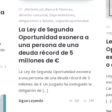
¡Reclama ya!
,
Banca & Finanzas
,
da
derecho concursal
,
Emprendedores
,
obligaciones y deudas
,
segunda oportunidad
La Ley de Segunda
seg
Oportunidad exonera a
L
a
una persona de una
O
ado
deuda récord de 5
e
millones de €
o 
1
La Ley de Segunda Oportunidad exonera
Ley
a una persona de una deuda récord de 5
exo
millones de € Un Juzgado ha extinguido la
Car
obligación de […]
pas
Sigue Leyendo
[…]
920
149
Sig