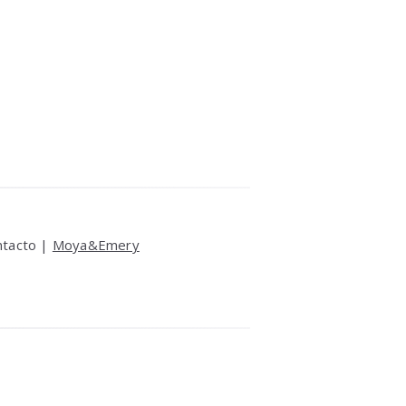
ntacto |
Moya&Emery