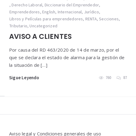
,
Derecho Laboral
,
Diccionario del Emprendedor
,
Emprendedores
,
English
,
Internacional
,
Jurídico
,
Libros y Películas para emprendedores
,
RENTA
,
Secciones
,
Tributario
,
Uncategorized
AVISO A CLIENTES
Por causa del RD 463/2020 de 14 de marzo, por el
que se declara el estado de alarma para la gestión de
la situación de […]
Sigue Leyendo
760
87
Widgets
Aviso legal y Condiciones generales de uso