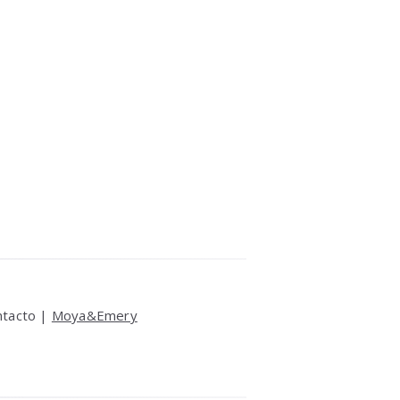
ntacto |
Moya&Emery