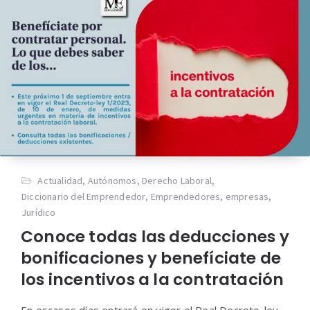
Actualidad
,
Autónomos
,
Derecho Laboral
,
Diccionario del Emprendedor
,
Emprendedores
,
empresas
,
Jurídico
Conoce todas las deducciones y
bonificaciones y benefíciate de
los incentivos a la contratación