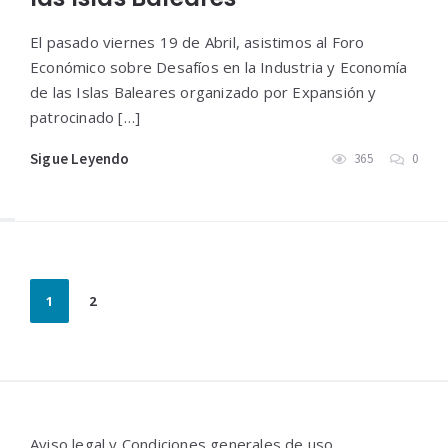
El pasado viernes 19 de Abril, asistimos al Foro
Económico sobre Desafíos en la Industria y Economía
de las Islas Baleares organizado por Expansión y
patrocinado […]
Sigue Leyendo
365
0
Paginación
1
2
de
entradas
Widgets
Aviso legal y Condiciones generales de uso