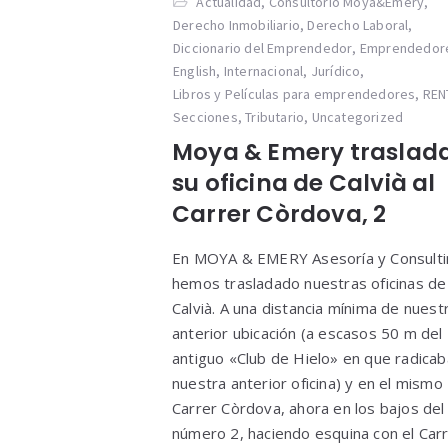
Actualidad
,
Consultorio Moya&Emery
,
Derecho Inmobiliario
,
Derecho Laboral
,
Diccionario del Emprendedor
,
Emprendedor
English
,
Internacional
,
Jurídico
,
Libros y Películas para emprendedores
,
REN
Secciones
,
Tributario
,
Uncategorized
Moya & Emery traslad
su oficina de Calvià al
Carrer Còrdova, 2
En MOYA & EMERY Asesoría y Consulti
hemos trasladado nuestras oficinas de
Calvià. A una distancia mínima de nuest
anterior ubicación (a escasos 50 m del
antiguo «Club de Hielo» en que radicab
nuestra anterior oficina) y en el mismo
Carrer Còrdova, ahora en los bajos del
número 2, haciendo esquina con el Car