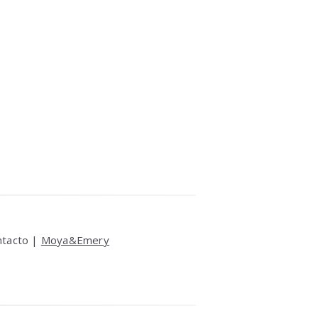
ntacto |
Moya&Emery