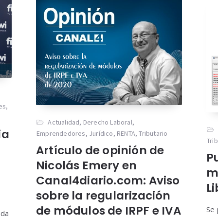
es
,
Actualidad
,
Derecho Laboral
,
ia
Emprendedores
,
Jurídico
,
RENTA
,
Tributario
Tri
Artículo de opinión de
P
Nicolás Emery en
m
Canal4diario.com: Aviso
Li
sobre la regularización
de módulos de IRPF e IVA
Se 
ada