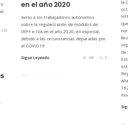
la 
en el año 2020
TV
oct
el
HFP
Aviso a los trabajadores autónomos
que
sobre la regularización de módulos de
nor
150
IRPF e IVA en el año 2020, en especial,
lle
debido a las circunstancias deparadas por
Imp
el COVID19
de 
Sigue Leyendo
436
0
Est
est
Reg
es
Aña
162
mod
7
Sig