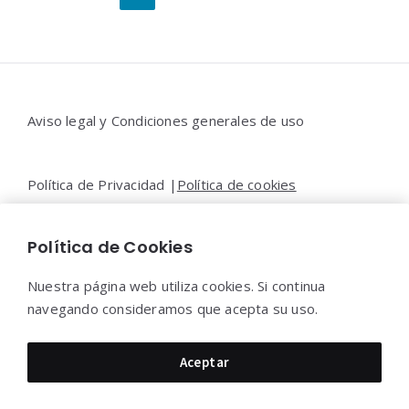
de
entradas
Widgets
Aviso legal y Condiciones generales de uso
Política de Privacidad |
Política de cookies
Política de Cookies
Contacto |
Moya&Emery
Nuestra página web utiliza cookies. Si continua
navegando consideramos que acepta su uso.
Moya&Emery 2022 - Todos los derechos reservados.
Aceptar