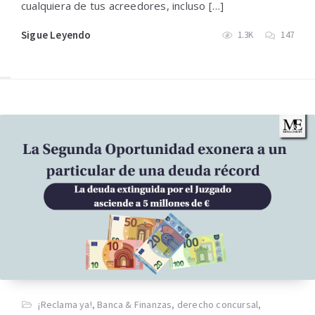
cualquiera de tus acreedores, incluso […]
Sigue Leyendo
1.3K
147
¡Reclama ya!
,
Banca & Finanzas
,
derecho concursal
,