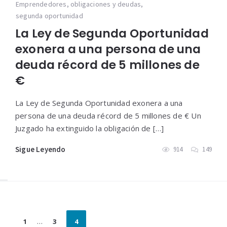
Emprendedores
,
obligaciones y deudas
,
segunda oportunidad
La Ley de Segunda Oportunidad
exonera a una persona de una
deuda récord de 5 millones de
€
La Ley de Segunda Oportunidad exonera a una
persona de una deuda récord de 5 millones de € Un
Juzgado ha extinguido la obligación de […]
Sigue Leyendo
914
149
Paginación
1
…
3
4