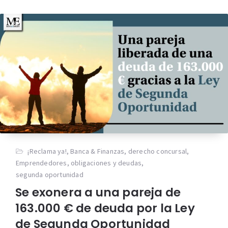
¡Reclama ya!
,
Banca & Finanzas
,
derecho concursal
,
Emprendedores
,
obligaciones y deudas
,
segunda oportunidad
Se exonera a una pareja de
163.000 € de deuda por la Ley
de Segunda Oportunidad