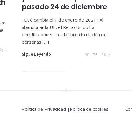
th
pasado 24 de diciembre
¿Qué cambia el 1 de enero de 2021? Al
ted
abandonar la UE, el Reino Unido ha
he
decidido poner fin a la libre circulación de
personas […]
1
Sigue Leyendo
598
2
Política de Privacidad |
Política de cookies
Co