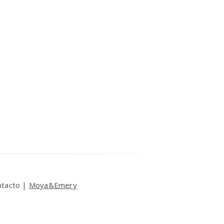
ntacto |
Moya&Emery