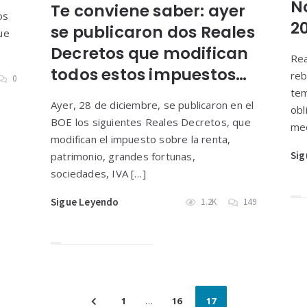
N
Te conviene saber: ayer
os
2
se publicaron dos Reales
ue
Decretos que modifican
Rea
todos estos impuestos…
reb
0
tem
Ayer, 28 de diciembre, se publicaron en el
obl
BOE los siguientes Reales Decretos, que
med
modifican el impuesto sobre la renta,
Sig
patrimonio, grandes fortunas,
sociedades, IVA […]
Sigue Leyendo
1.2K
149
1
…
16
17