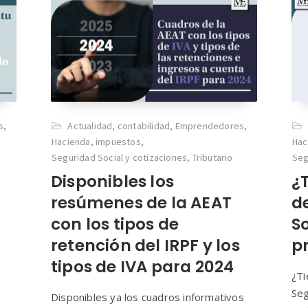
s
,
Actualidad
,
contabilidad
,
Emprendedores
,
Hacienda
,
impuestos
,
Hac
Seguridad Social y cotizaciones
,
Tributario
Seg
Disponibles los
¿T
resúmenes de la AEAT
d
con los tipos de
So
retención del IRPF y los
p
tipos de IVA para 2024
¿Ti
Seg
Disponibles ya los cuadros informativos