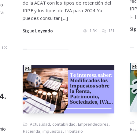
rec
de la AEAT con los tipos de retención del
io
IRP
IRPF y los tipos de IVA para 2024 Ya
ra
[…]
puedes consultar […]
Sig
Sigue Leyendo
1.3K
131
122
4.
Actualidad
,
contabilidad
,
Emprendedores
,
nio
Hac
Hacienda
,
impuestos
,
Tributario