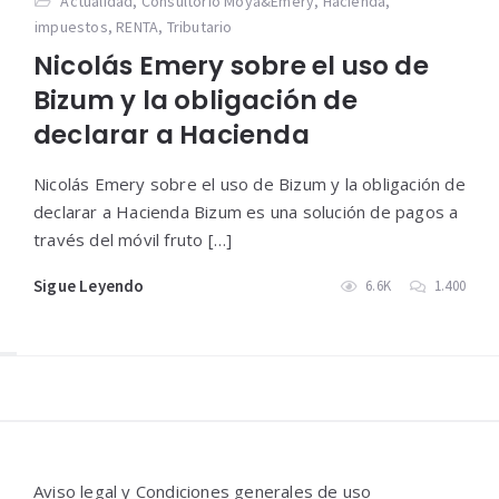
Actualidad
,
Consultorio Moya&Emery
,
Hacienda
,
impuestos
,
RENTA
,
Tributario
Nicolás Emery sobre el uso de
Bizum y la obligación de
declarar a Hacienda
Nicolás Emery sobre el uso de Bizum y la obligación de
declarar a Hacienda Bizum es una solución de pagos a
través del móvil fruto […]
Sigue Leyendo
6.6K
1.400
Widgets
Aviso legal y Condiciones generales de uso