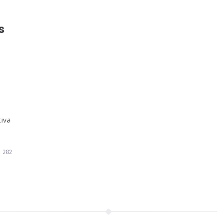
s
tiva
282