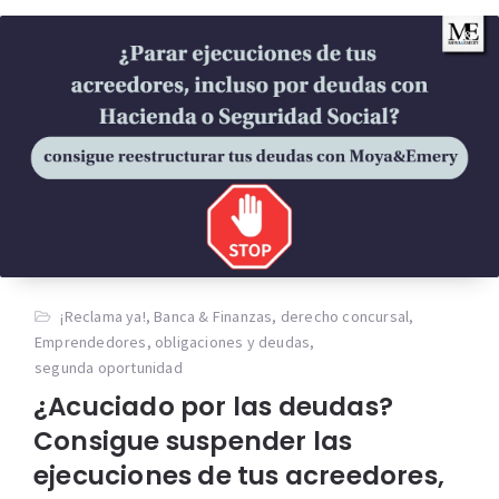
¡Reclama ya!
,
Banca & Finanzas
,
derecho concursal
,
Emprendedores
,
obligaciones y deudas
,
segunda oportunidad
¿Acuciado por las deudas?
Consigue suspender las
ejecuciones de tus acreedores,