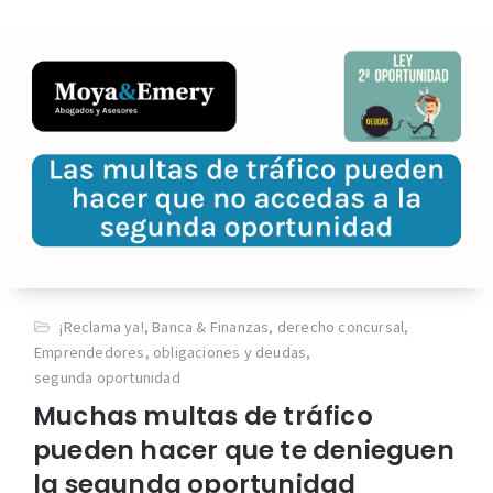
¡Reclama ya!
,
Banca & Finanzas
,
derecho concursal
,
Emprendedores
,
obligaciones y deudas
,
segunda oportunidad
Muchas multas de tráfico
pueden hacer que te denieguen
la segunda oportunidad