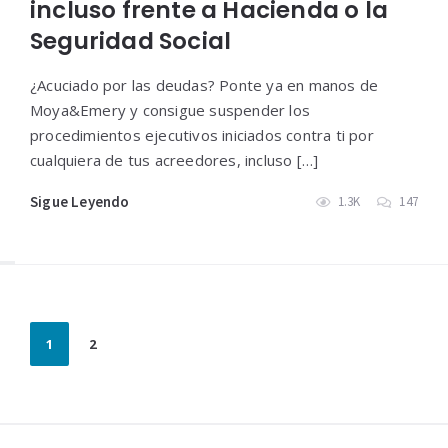
incluso frente a Hacienda o la
Seguridad Social
¿Acuciado por las deudas? Ponte ya en manos de
Moya&Emery y consigue suspender los
procedimientos ejecutivos iniciados contra ti por
cualquiera de tus acreedores, incluso […]
Sigue Leyendo
1.3K
147
Paginación
1
2
de
entradas
Widgets