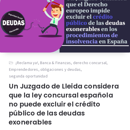
¡Reclama ya!
,
Banca & Finanzas
,
derecho concursal
,
Emprendedores
,
obligaciones y deudas
,
segunda oportunidad
Un Juzgado de Lleida considera
que la ley concursal española
no puede excluir el crédito
público de las deudas
exonerables