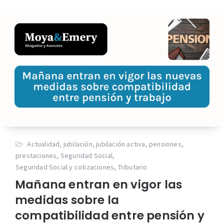
Actualidad
,
jubilación
,
jubilación activa
,
pensiones
,
prestaciones
,
Seguridad Social
,
Seguridad Social y cotizaciones
,
Tributario
Mañana entran en vigor las
medidas sobre la
compatibilidad entre pensión y