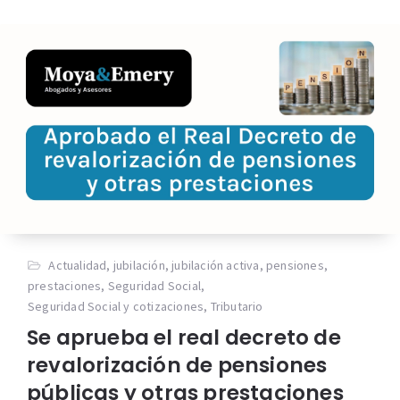
Actualidad
,
jubilación
,
jubilación activa
,
pensiones
,
prestaciones
,
Seguridad Social
,
Seguridad Social y cotizaciones
,
Tributario
Se aprueba el real decreto de
revalorización de pensiones
públicas y otras prestaciones