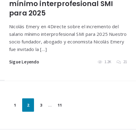
mínimo interprofesional SMI
para 2025
Nicolás Emery en 4Directe sobre el incremento del
salario mínimo interprofesional SMI para 2025 Nuestro
socio fundador, abogado y economista Nicolás Emery
fue invitado la […]
Sigue Leyendo
1.2K
21
Paginación
1
2
3
…
11
de
entradas
Widgets