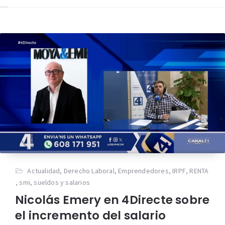
Actualidad
,
Derecho Laboral
,
Emprendedores
,
IRPF
,
RENTA
,
smi
,
sueldos y salarios
Nicolás Emery en 4Directe sobre
el incremento del salario