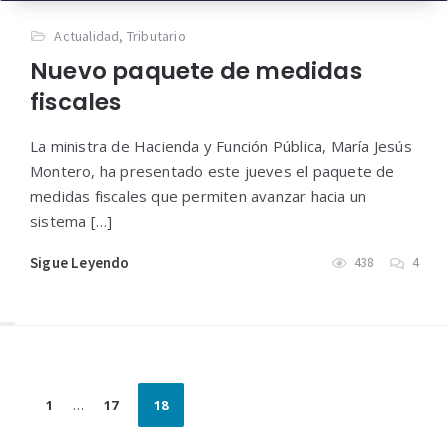
Actualidad
,
Tributario
Nuevo paquete de medidas
fiscales
La ministra de Hacienda y Función Pública, María Jesús
Montero, ha presentado este jueves el paquete de
medidas fiscales que permiten avanzar hacia un
sistema […]
Sigue Leyendo
438
4
Paginación
1
…
17
18
de