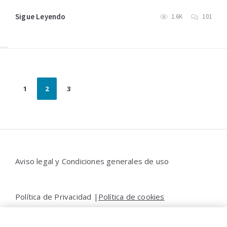
Sigue Leyendo
1.6K
101
Paginación
1
2
3
de
entradas
Widgets
Aviso legal y Condiciones generales de uso
Política de Privacidad |
Política de cookies