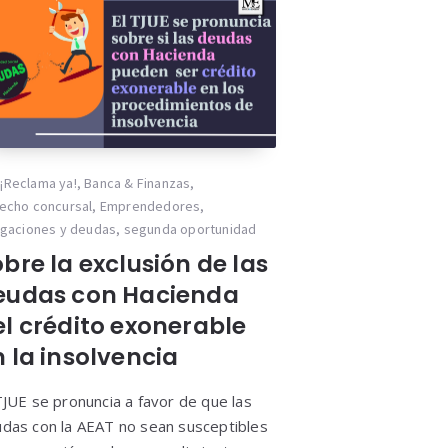
¡Reclama ya!
,
Banca & Finanzas
,
echo concursal
,
Emprendedores
,
igaciones y deudas
,
segunda oportunidad
bre la exclusión de las
eudas con Hacienda
el crédito exonerable
 la insolvencia
TJUE se pronuncia a favor de que las
das con la AEAT no sean susceptibles