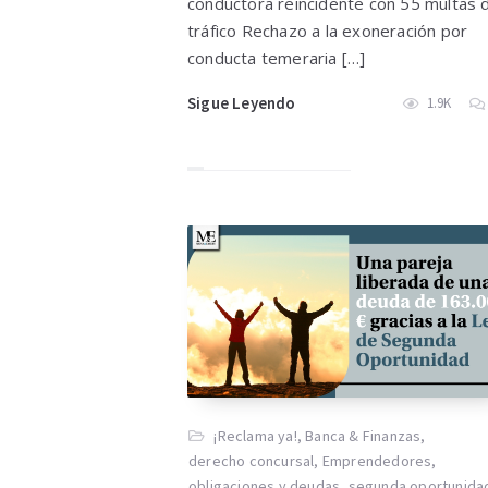
conductora reincidente con 55 multas 
tráfico Rechazo a la exoneración por
conducta temeraria […]
Sigue Leyendo
1.9K
¡Reclama ya!
,
Banca & Finanzas
,
derecho concursal
,
Emprendedores
,
obligaciones y deudas
,
segunda oportunida