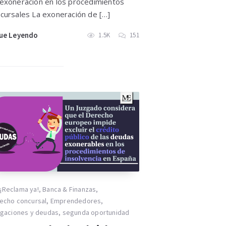
exoneración en los procedimientos
cursales La exoneración de […]
ue Leyendo
1.5K
151
¡Reclama ya!
,
Banca & Finanzas
,
echo concursal
,
Emprendedores
,
igaciones y deudas
,
segunda oportunidad