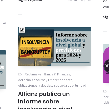
de
de 
con
Sig
149
¡Reclama ya!
,
Banca & Finanzas
,
derecho concursal
,
Emprendedores
,
obligaciones y deudas
,
segunda oportunidad
Allianz publica un
der
informe sobre
obl
insolvencia a nivel
d