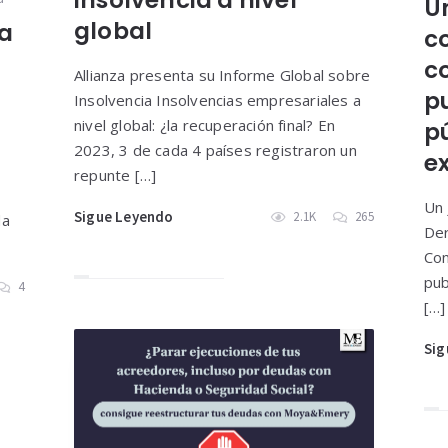
U
global
ja
co
c
Allianza presenta su Informe Global sobre
pu
Insolvencia Insolvencias empresariales a
nivel global: ¿la recuperación final? En
p
2023, 3 de cada 4 países registraron un
e
repunte […]
Un 
Sigue Leyendo
2.1K
265
da
Der
Con
pub
4
[…]
Sig