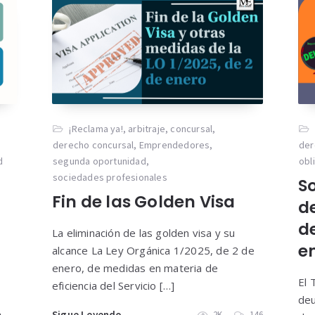
¡Reclama ya!
,
arbitraje
,
concursal
,
derecho concursal
,
Emprendedores
,
der
d
segunda oportunidad
,
obl
sociedades profesionales
So
Fin de las Golden Visa
d
d
La eliminación de las golden visa y su
en
alcance La Ley Orgánica 1/2025, de 2 de
enero, de medidas en materia de
El 
eficiencia del Servicio […]
deu
Sigue Leyendo
2K
146