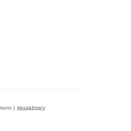
ntacto |
Moya&Emery