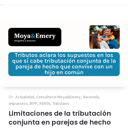
Actualidad
,
Consultorio Moya&Emery
,
Hacienda
,
impuestos
,
IRPF
,
RENTA
,
Tributario
Limitaciones de la tributación
conjunta en parejas de hecho