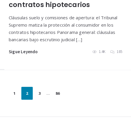
contratos hipotecarios
Cláusulas suelo y comisiones de apertura: el Tribunal
Supremo matiza la protección al consumidor en los
contratos hipotecarios Panorama general: cláusulas
bancarias bajo escrutinio judicial […]
Sigue Leyendo
1.4K
185
Paginación
1
2
3
…
86
de
entradas
Widgets