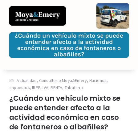
Actualidad
,
Consultorio Moya&Emery
,
Hacienda
,
impuestos
,
IRPF
,
IVA
,
RENTA
,
Tributario
¿Cuándo un vehículo mixto se
puede entender afecto a la
actividad económica en caso
de fontaneros o albañiles?