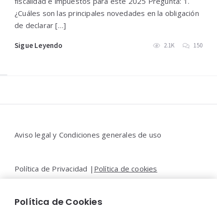
fiscalidad e impuestos para este 2025 Pregunta: 1.
¿Cuáles son las principales novedades en la obligación
de declarar […]
Sigue Leyendo
2.1K
150
Widgets
Aviso legal y Condiciones generales de uso
Política de Privacidad |
Política de cookies
Política de Cookies
Contacto |
Moya&Emery