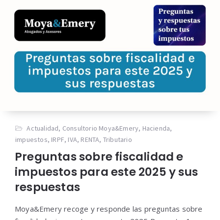
Actualidad
,
Consultorio Moya&Emery
,
Hacienda
,
impuestos
,
IRPF
,
IVA
,
RENTA
,
Tributario
Preguntas sobre fiscalidad e
impuestos para este 2025 y sus
respuestas
Moya&Emery recoge y responde las preguntas sobre