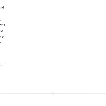
ial
,
tes
ría
n el
e
1