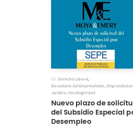
Derecho Laboral
,
Diccionario del Emprendedor
,
Emprendedor
Jurídico
,
Uncategorized
Nuevo plazo de solicit
del Subsidio Especial p
Desempleo