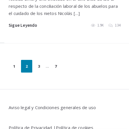
respecto de la conciliación laboral de los abuelos para
el cuidado de los nietos Nicolás […]
Sigue Leyendo
1.9K
134
Paginación
1
2
3
…
7
de
entradas
Widgets
Aviso legal y Condiciones generales de uso
Política de Privacidad |
Política de cookies