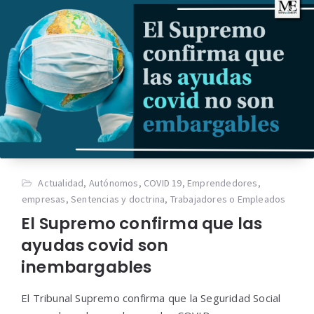
Actualidad
,
Autónomos
,
COVID 19
,
Emprendedores
,
empresas
,
Sentencias y doctrina
,
Trabajadores o Empleados
El Supremo confirma que las
ayudas covid son
inembargables
El Tribunal Supremo confirma que la Seguridad Social