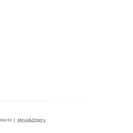
ntacto |
Moya&Emery