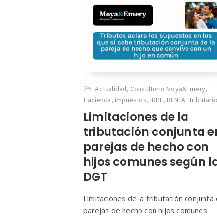
Actualidad
,
Consultorio Moya&Emery
,
Hacienda
,
impuestos
,
IRPF
,
RENTA
,
Tributari
Limitaciones de la
tributación conjunta e
parejas de hecho con
hijos comunes según l
DGT
Limitaciones de la tributación conjunta
parejas de hecho con hijos comunes