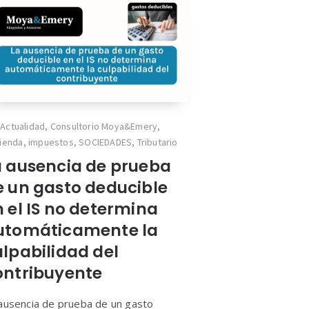
Actualidad
,
Consultorio Moya&Emery
,
ienda
,
impuestos
,
SOCIEDADES
,
Tributario
a ausencia de prueba
e un gasto deducible
n el IS no determina
utomáticamente la
ulpabilidad del
ontribuyente
ausencia de prueba de un gasto