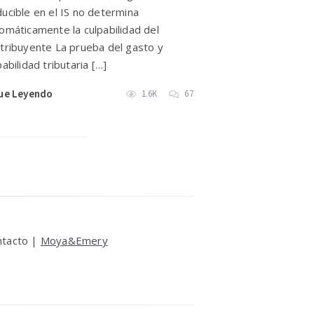
ucible en el IS no determina
omáticamente la culpabilidad del
tribuyente La prueba del gasto y
pabilidad tributaria […]
ue Leyendo
1.6K
67
ntacto |
Moya&Emery