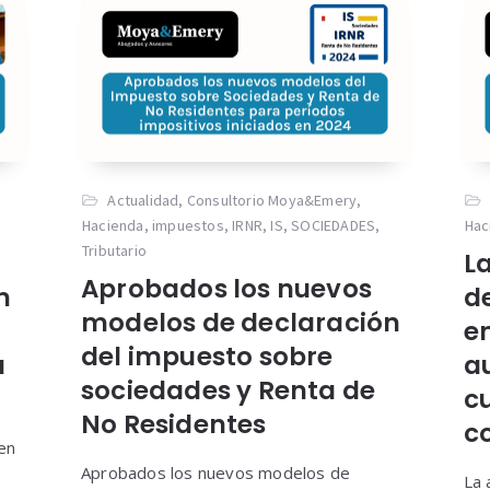
Actualidad
,
Consultorio Moya&Emery
,
o
Hacienda
,
impuestos
,
IRNR
,
IS
,
SOCIEDADES
,
Hac
Tributario
L
Aprobados los nuevos
n
d
modelos de declaración
e
del impuesto sobre
a
a
sociedades y Renta de
c
No Residentes
c
 en
Aprobados los nuevos modelos de
La 