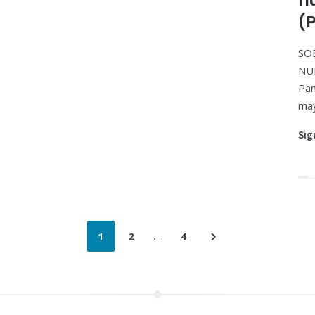
n
(
SO
NU
Pan
may
Sig
1
2
…
4