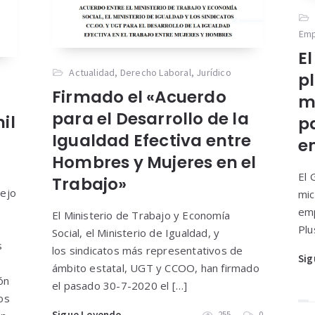
Em
E
Actualidad
,
Derecho Laboral
,
Jurídico
p
Firmado el «Acuerdo
m
para el Desarrollo de la
il
p
Igualdad Efectiva entre
e
Hombres y Mujeres en el
El 
Trabajo»
sejo
mic
emp
El Ministerio de Trabajo y Economía
Plu
Social, el Ministerio de Igualdad, y
s
los sindicatos más representativos de
Sig
ámbito estatal, UGT y CCOO, han firmado
ón
el pasado 30-7-2020 el […]
os
Sigue Leyendo
255
0