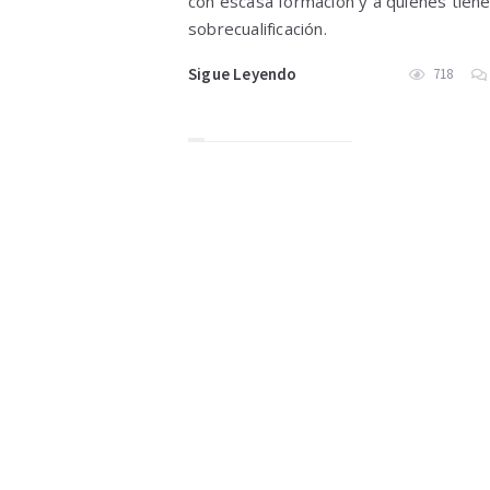
con escasa formación y a quienes tien
sobrecualificación.
Sigue Leyendo
718