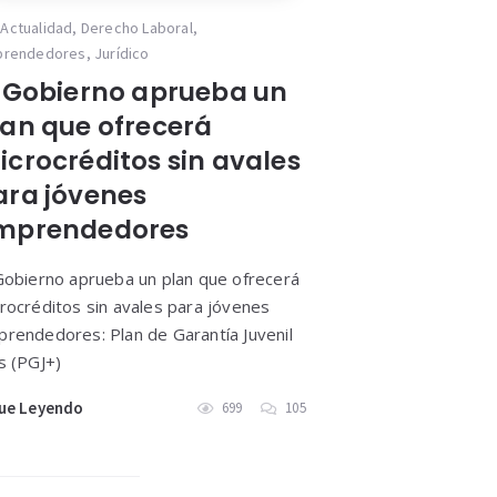
Actualidad
,
Derecho Laboral
,
prendedores
,
Jurídico
l Gobierno aprueba un
lan que ofrecerá
icrocréditos sin avales
ara jóvenes
mprendedores
Gobierno aprueba un plan que ofrecerá
rocréditos sin avales para jóvenes
rendedores: Plan de Garantía Juvenil
s (PGJ+)
ue Leyendo
699
105