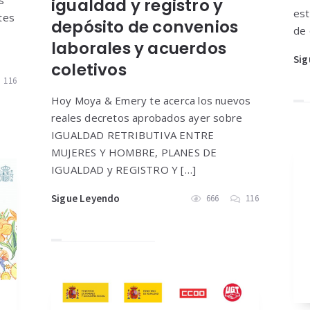
s
igualdad y registro y
est
tes
depósito de convenios
de 
laborales y acuerdos
Sig
coletivos
116
Hoy Moya & Emery te acerca los nuevos
reales decretos aprobados ayer sobre
IGUALDAD RETRIBUTIVA ENTRE
MUJERES Y HOMBRE, PLANES DE
IGUALDAD y REGISTRO Y […]
Sigue Leyendo
666
116