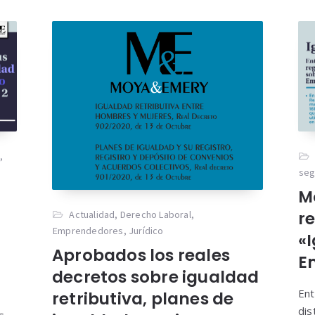
l
,
seg
M
re
Actualidad
,
Derecho Laboral
,
Emprendedores
,
Jurídico
«
Aprobados los reales
E
decretos sobre igualdad
Ent
retributiva, planes de
dis