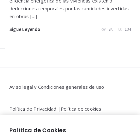
eficiencia energética de las viviendas existen 3
deducciones temporales por las cantidades invertidas
en obras […]
Sigue Leyendo
2K
134
Widgets
Aviso legal y Condiciones generales de uso
Política de Privacidad |
Política de cookies
Política de Cookies
Contacto |
Moya&Emery