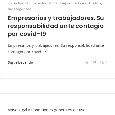
Actualidad
,
Derecho Laboral
,
Emprendedores
,
Jurídico
,
Uncategorized
Empresarios y trabajadores. Su
responsabilidad ante contagio
por covid-19
Empresarios y trabajadores. Su responsabilidad ante
contagio por covid-19
Sigue Leyendo
384
0
Widgets
Aviso legal y Condiciones generales de uso