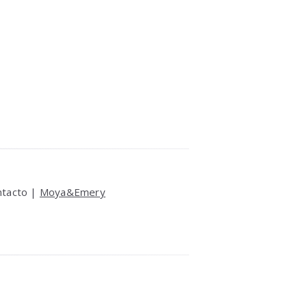
ntacto |
Moya&Emery