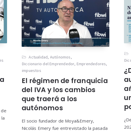
Actualidad
,
Autónomos
,
es
Dic
Diccionario del Emprendedor
,
Emprendedores
,
¿
impuestos
da
a
El régimen de franquicia
a
del IVA y los cambios
u
que traerá a los
pa
autónomos
 de
 la
¿De
El socio fundador de Moya&Emery,
202
Nicolás Emery fue entrevistado la pasada