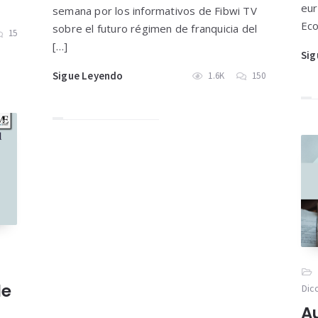
eur
semana por los informativos de Fibwi TV
Eco
sobre el futuro régimen de franquicia del
15
[…]
Sig
Sigue Leyendo
1.6K
150
de
Dic
A