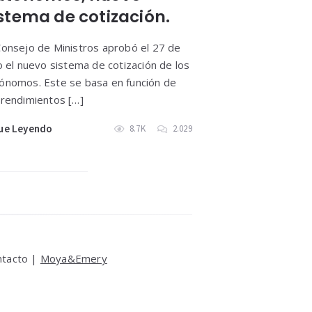
istema de cotización.
Consejo de Ministros aprobó el 27 de
io el nuevo sistema de cotización de los
ónomos. Este se basa en función de
 rendimientos […]
ue Leyendo
8.7K
2.029
ntacto |
Moya&Emery