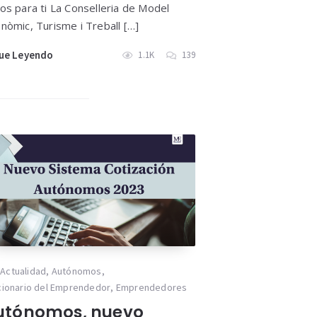
os para ti La Conselleria de Model
nòmic, Turisme i Treball […]
ue Leyendo
1.1K
139
Actualidad
,
Autónomos
,
cionario del Emprendedor
,
Emprendedores
utónomos, nuevo