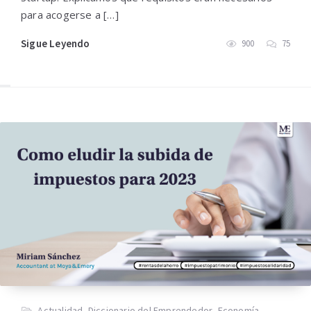
para acogerse a […]
Sigue Leyendo
900
75
Actualidad
,
Diccionario del Emprendedor
,
Economía
,