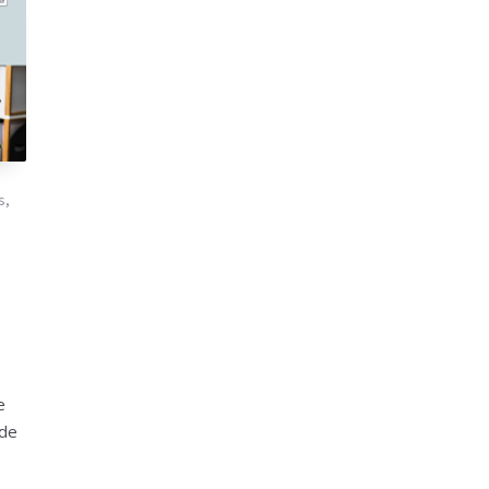
s
,
e
 de