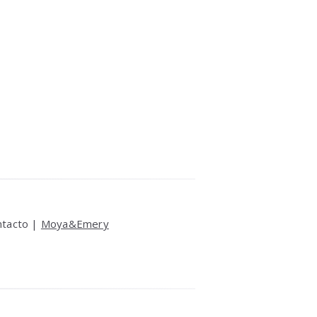
ntacto |
Moya&Emery