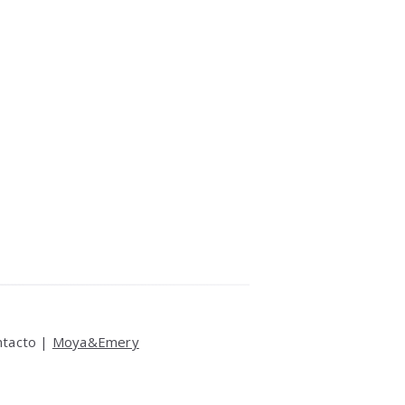
ntacto |
Moya&Emery