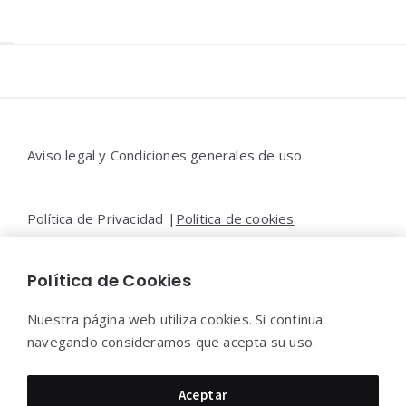
Widgets
Aviso legal y Condiciones generales de uso
Política de Privacidad |
Política de cookies
Política de Cookies
Contacto |
Moya&Emery
Nuestra página web utiliza cookies. Si continua
navegando consideramos que acepta su uso.
Moya&Emery 2022 - Todos los derechos reservados.
Aceptar