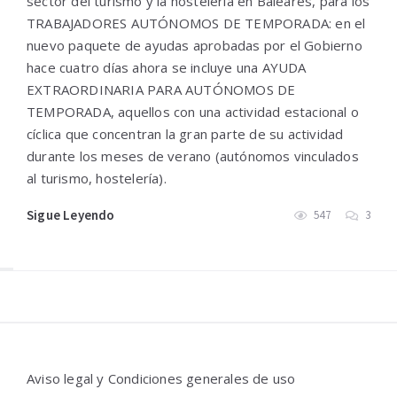
sector del turismo y la hosteleria en Baleares, para los
TRABAJADORES AUTÓNOMOS DE TEMPORADA: en el
nuevo paquete de ayudas aprobadas por el Gobierno
hace cuatro días ahora se incluye una AYUDA
EXTRAORDINARIA PARA AUTÓNOMOS DE
TEMPORADA, aquellos con una actividad estacional o
cíclica que concentran la gran parte de su actividad
durante los meses de verano (autónomos vinculados
al turismo, hostelería).
Sigue Leyendo
547
3
Widgets
Aviso legal y Condiciones generales de uso