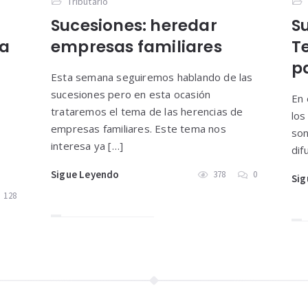
Tributario
Sucesiones: heredar
S
ra
empresas familiares
T
p
Esta semana seguiremos hablando de las
sucesiones pero en esta ocasión
En 
trataremos el tema de las herencias de
los
empresas familiares. Este tema nos
son
interesa ya […]
dif
Sigue Leyendo
378
0
Sig
128