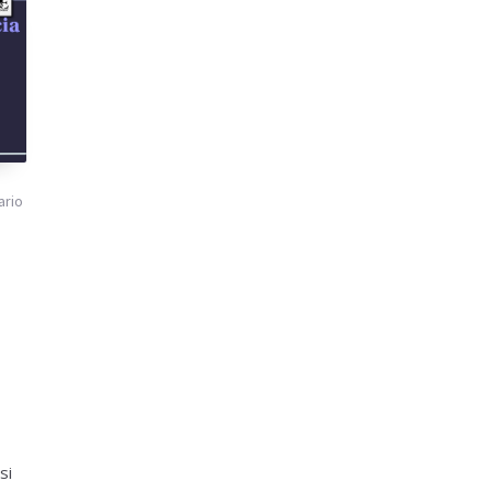
ario
si