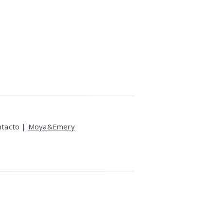
ntacto |
Moya&Emery