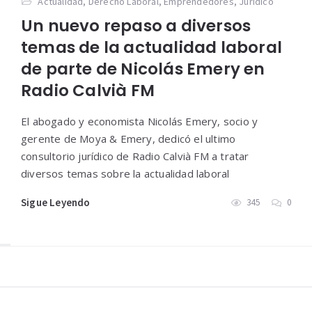
Actualidad
,
Derecho Laboral
,
Emprendedores
,
Jurídico
Un nuevo repaso a diversos
temas de la actualidad laboral
de parte de Nicolás Emery en
Radio Calvià FM
El abogado y economista Nicolás Emery, socio y
gerente de Moya & Emery, dedicó el ultimo
consultorio jurídico de Radio Calvià FM a tratar
diversos temas sobre la actualidad laboral
Sigue Leyendo
345
0
Widgets