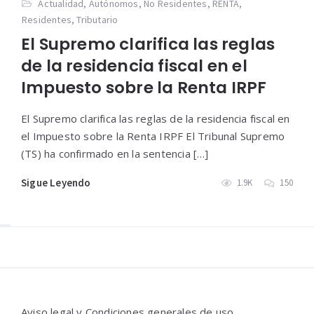
Actualidad
,
Autónomos
,
No Residentes
,
RENTA
,
Residentes
,
Tributario
El Supremo clarifica las reglas
de la residencia fiscal en el
Impuesto sobre la Renta IRPF
El Supremo clarifica las reglas de la residencia fiscal en
el Impuesto sobre la Renta IRPF El Tribunal Supremo
(TS) ha confirmado en la sentencia […]
Sigue Leyendo
1.9K
150
Widgets
Aviso legal y Condiciones generales de uso