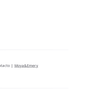
ntacto |
Moya&Emery