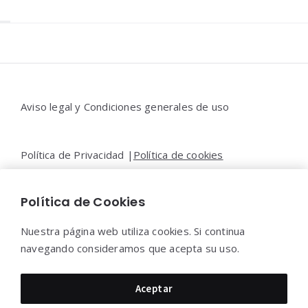
Widgets
Aviso legal y Condiciones generales de uso
Política de Privacidad |
Política de cookies
Política de Cookies
Contacto |
Moya&Emery
Nuestra página web utiliza cookies. Si continua
navegando consideramos que acepta su uso.
Moya&Emery 2022 - Todos los derechos reservados.
Aceptar